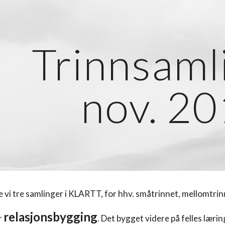
ip to main content
Skip to navigat
Trinnsaml
nov. 2
 vi tre samlinger i KLARTT, for hhv. småtrinnet, mellomtri
relasjonsbygging
r
. Det bygget videre på felles læri