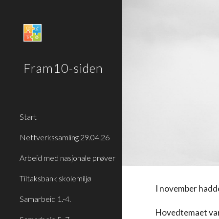
Sk
Fram10-siden
Start
Nettverkssamling 29.04.26
Arbeid med nasjonale prøver
Tiltaksbank skolemiljø
I november hadde
Samarbeid 1.-4.
Hovedtemaet va