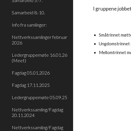
Samarbeid 5.-7.
I gruppene jobbe
Samarbeid 8.-10.
Info fra samlinger:
Småtrinnet møtte
Nettverkssamlinger februar
2026
Ungdomstrinnet 
Mellomtrinnet mø
Ledergruppemøte 16.01.26
(Meet)
Fagdag 05.01.2026
Fagdag 17.11.2025
Ledergruppemøte 05.09.25
Nettverkssamling/Fagdag
20.11.2024
Nettverkssamling/Fagdag