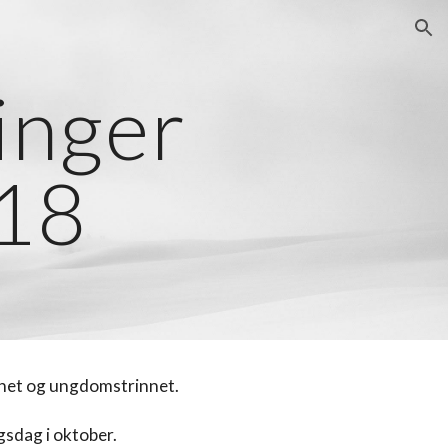
ion
inger
018
nnet og ungdomstrinnet.
ngsdag i oktober.