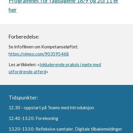
Programmet for fagdagene 18/9 og 20/11 er
her
Forberedelse:
Se infofilmen om Kompetanseløftet:
https://vimeo.com/903595468
Les artikkelen: «
Inkluderende praksis i møte med
utfordrende atferd
»
Tidspunkter:
12.30 - oppstart på Teams med introduksjon
12.40-13.20: Forelesning
13.20-13.50: Refleksive samtaler. Digitale tilbakemeldinger